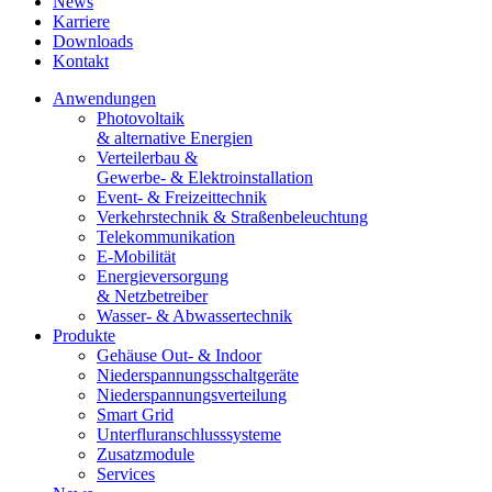
News
Karriere
Downloads
Kontakt
Anwendungen
Photovoltaik
& alternative Energien
Verteilerbau &
Gewerbe- & Elektroinstallation
Event- & Freizeittechnik
Verkehrstechnik & Straßenbeleuchtung
Telekommunikation
E-Mobilität
Energieversorgung
& Netzbetreiber
Wasser- & Abwassertechnik
Produkte
Gehäuse Out- & Indoor
Niederspannungsschaltgeräte
Niederspannungsverteilung
Smart Grid
Unterfluranschlusssysteme
Zusatzmodule
Services