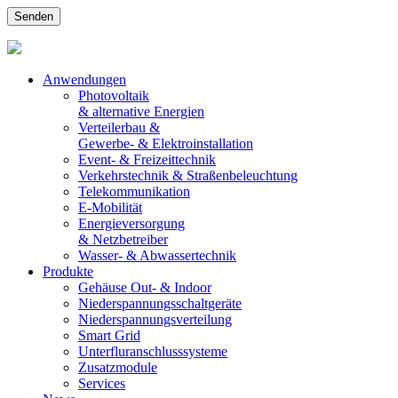
Anwendungen
Photovoltaik
& alternative Energien
Verteilerbau &
Gewerbe- & Elektroinstallation
Event- & Freizeittechnik
Verkehrstechnik & Straßenbeleuchtung
Telekommunikation
E-Mobilität
Energieversorgung
& Netzbetreiber
Wasser- & Abwassertechnik
Produkte
Gehäuse Out- & Indoor
Niederspannungsschaltgeräte
Niederspannungsverteilung
Smart Grid
Unterfluranschlusssysteme
Zusatzmodule
Services