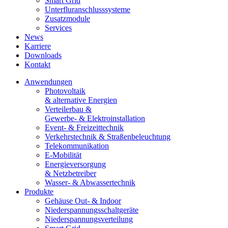
Smart Grid
Unterfluranschlusssysteme
Zusatzmodule
Services
News
Karriere
Downloads
Kontakt
Anwendungen
Photovoltaik
& alternative Energien
Verteilerbau &
Gewerbe- & Elektroinstallation
Event- & Freizeittechnik
Verkehrstechnik & Straßenbeleuchtung
Telekommunikation
E-Mobilität
Energieversorgung
& Netzbetreiber
Wasser- & Abwassertechnik
Produkte
Gehäuse Out- & Indoor
Niederspannungsschaltgeräte
Niederspannungsverteilung